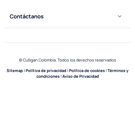
de
Educación
Culligan
Contáctanos
Gym y
Contáctanos
Spas
Servicios
Solicita tu
Generales
cotización
Fábricas
© Culligan Colombia. Todos los derechos reservados
y
Bodegas
Sitemap
|
Política de privacidad
|
Política de cookies
|
Términos y
condiciones
|
Aviso de Privacidad
Horeca