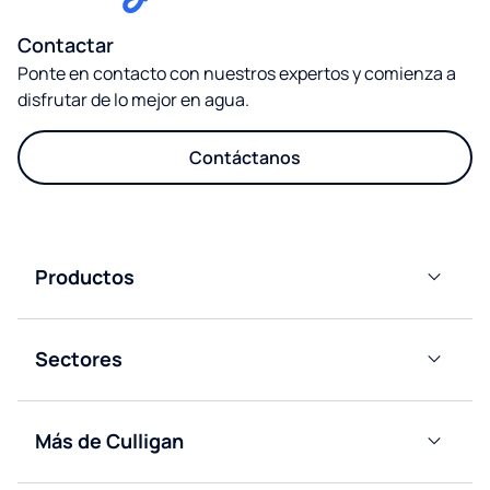
Contactar
Ponte en contacto con nuestros expertos y comienza a
disfrutar de lo mejor en agua.
Contáctanos
Productos​
Dispensadores
de Agua
Sectores​
Horeca
Oficinas
Accesorios y
Más de Culligan
Salud
Consumibles
Acerca