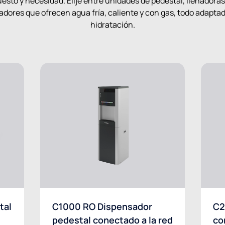
sto y necesidad. Elije entre unidades de pedestal, llenadoras
ores que ofrecen agua fría, caliente y con gas, todo adaptado
hidratación.
tal
C1000 RO Dispensador
C2
pedestal conectado a la red
co