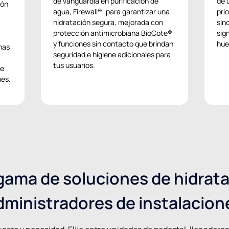
de vanguardia en purificación de
de 
ión
agua, Firewall®, para garantizar una
pri
hidratación segura, mejorada con
sin
protección antimicrobiana BioCote®
sig
y funciones sin contacto que brindan
hue
nas
seguridad e higiene adicionales para
tus usuarios.
de
nes.
gama de soluciones de hidrata
dministradores de instalacion