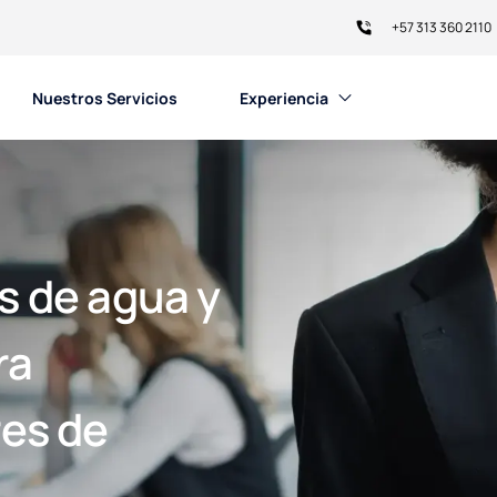
+57 313 360 2110
Nuestros Servicios
Experiencia​
s de agua y
ra
es de