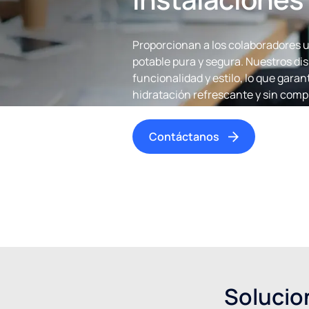
Proporcionan a los colaboradores u
potable pura y segura. Nuestros d
funcionalidad y estilo, lo que garan
hidratación refrescante y sin com
Contáctanos
Solucio