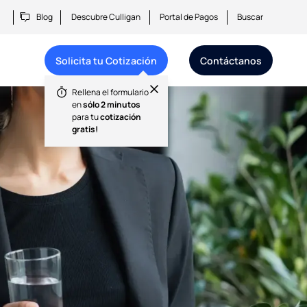
Blog
Descubre Culligan
Portal de Pagos
Buscar
Solicita tu Cotización
Contáctanos​
Rellena el formulario
en
sólo 2 minutos
para tu
cotización
gratis!