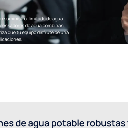
n suministro ilimitado de agua
ispensadores de agua combinan
tiza que tu equipo disfrute de una
plicaciones.
nes de agua potable robustas y