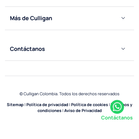
Oficinas
Accesorios y
Más de Culligan
Salud
Consumibles
Acerca
de
Educación
Culligan
Contáctanos
Gym y
Contáctanos
Spas
Servicios
Solicita tu
Generales
cotización
Fábricas
© Culligan Colombia. Todos los derechos reservados
y
Bodegas
Sitemap
|
Política de privacidad
|
Política de cookies
|
Términos y
condiciones
|
Aviso de Privacidad
Horeca
Contáctanos