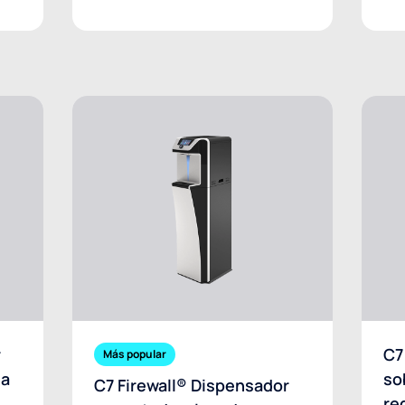
r
C7
Más popular
la
so
C7 Firewall® Dispensador
re