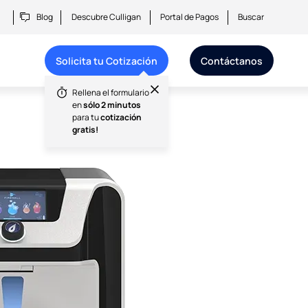
Blog
Descubre Culligan
Portal de Pagos
Buscar
Solicita tu Cotización
Contáctanos​
Rellena el formulario
en
sólo 2 minutos
para tu
cotización
gratis!